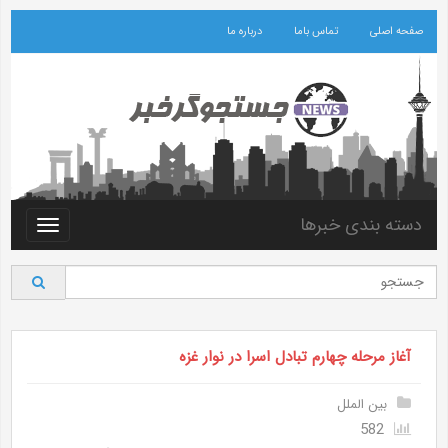
صفحه اصلی
تماس باما
درباره ما
دسته بندی خبرها
Toggle
vigation
آغاز مرحله چهارم تبادل اسرا در نوار غزه
بین الملل
582