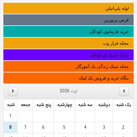
لوله‌ پلی‌اتیلن
قرص پریورین
خرید فارماتون کودکان
مجله فراز وب
مجله خبری چرخونکی
مجله سبک زندگی یک آموزگار
بنگاه خرید و فروش بک لینک
اوت
2026
یک شنبه
دوشنبه
سه شنبه
چهارشنبه
پنج شنبه
جمعه
شنبه
1
8
7
6
5
4
3
2