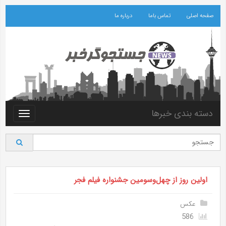
صفحه اصلی
تماس باما
درباره ما
دسته بندی خبرها
Toggle
vigation
اولین روز از چهل‌وسومین جشنواره فیلم فجر
عکس
586