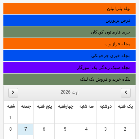
لوله‌ پلی‌اتیلن
قرص پریورین
خرید فارماتون کودکان
مجله فراز وب
مجله خبری چرخونکی
مجله سبک زندگی یک آموزگار
بنگاه خرید و فروش بک لینک
اوت
2026
یک شنبه
دوشنبه
سه شنبه
چهارشنبه
پنج شنبه
جمعه
شنبه
1
8
7
6
5
4
3
2