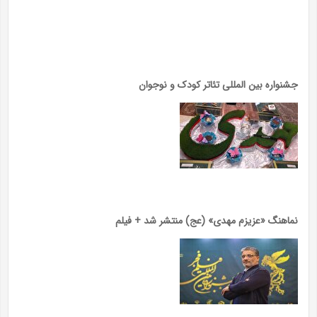
جشنواره بین المللی تئاتر کودک و نوجوان
نماهنگ «عزیزم مهدی» (عج) منتشر شد + فیلم