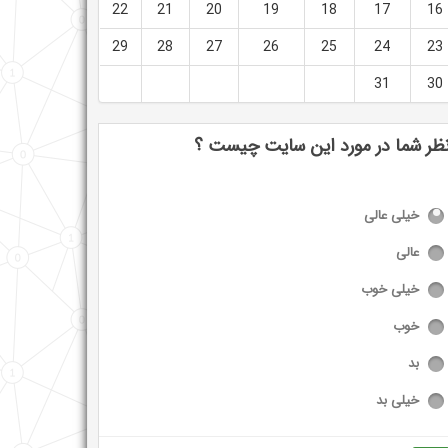
22
21
20
19
18
17
16
29
28
27
26
25
24
23
31
30
ظر شما در مورد این سایت چیست ؟
خیلی عالی
عالی
خیلی خوب
خوب
بد
خیلی بد