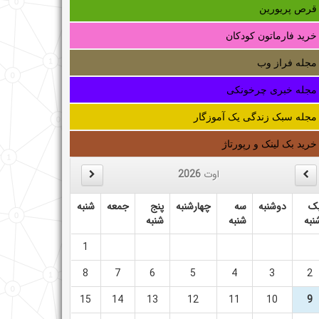
قرص پریورین
خرید فارماتون کودکان
مجله فراز وب
مجله خبری چرخونکی
مجله سبک زندگی یک آموزگار
خرید بک لینک و رپورتاژ
اوت
2026
ک
دوشنبه
سه
چهارشنبه
پنج
جمعه
شنبه
نبه
شنبه
شنبه
1
8
7
6
5
4
3
2
15
14
13
12
11
10
9