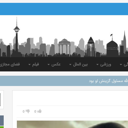
گی
ورزشی
بین الملل
عکس
فیلم
فضای مجاز
له مسئول گزینش او بود
0
0