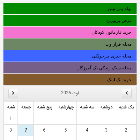
لوله‌ پلی‌اتیلن
قرص پریورین
خرید فارماتون کودکان
مجله فراز وب
مجله خبری چرخونکی
مجله سبک زندگی یک آموزگار
خرید بک لینک
اوت
2026
یک شنبه
دوشنبه
سه شنبه
چهارشنبه
پنج شنبه
جمعه
شنبه
1
8
7
6
5
4
3
2