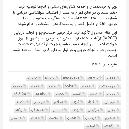
وی به فرماندهان و خدمه شناور‌های سنتی و لنج‌ها توصیه کرد؛
حتما صیادان در زمان اعزام به صید از اطلاعات هواشناسی دریایی با
شماره تماس ۰۵۴۳۵۳۲۱۴۱۵ مرکز هماهنگی جست‌و‌جو و نجات
دریایی اطلاع حاصل کنند و به صیدگاه‌های مشخص اعزام شوند.
این مقام مسوول تأکید کرد: مرکز فرعی جست‌و‌جو و نجات دریایی
(MRCC) زرآباد با هدف ارتقا ایمنی دریانوردی، جلوگیری از بروز
حوادث احتمالی و ایجاد بستر مناسب جهت ارائه کیفیت خدمات
جست‌و‌جو و نجات دریایی، در نوار ساحلی غرب استان ساخته شده
است.
منبع خبر : yjc.ir
photo
photo
newspage
parent
class
space
class
color
color
class
newspage
class
color
اسفند
class
number
۸۹۱۶۰۵۵
شهریاری
اظهار
فروند
صیادی
سرنشین
فاصله
مایلی
سرگردان
بودند
عملیاتی
هماهنگی
زرآباد
همکاری
دریابانی
کارکنان
سلامت
خانواده
هایشان
بازگشتند
فرمانده