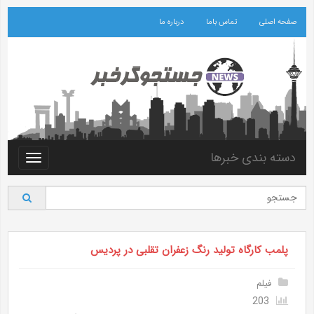
صفحه اصلی
تماس باما
درباره ما
دسته بندی خبرها
Toggle
vigation
پلمب کارگاه تولید رنگ زعفران تقلبی در پردیس
فیلم
203